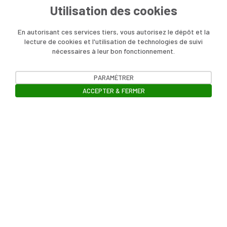
Utilisation des cookies
En autorisant ces services tiers, vous autorisez le dépôt et la
lecture de cookies et l'utilisation de technologies de suivi
nécessaires à leur bon fonctionnement.
PARAMÉTRER
ACCEPTER & FERMER
Ouvrir la barre de gestion des cookie
Contact
Charte de modération
Inscription à la lettre d'information
Politique de confidentialité des données
Mentions légales