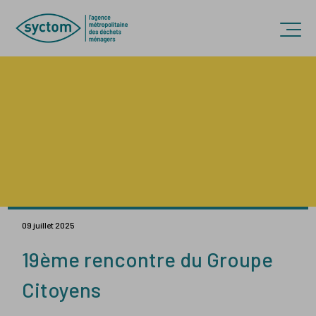
Accèder directement au contenu
Ouvr
09 juillet 2025
19ème rencontre du Groupe
Citoyens